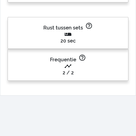
help_outline
Rust tussen sets
airline_seat_individual_suite
20 sec
help_outline
Frequentie
timeline
2
/ 2