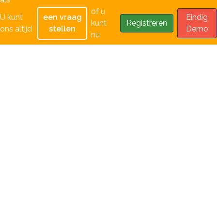
of u
U kunt
een vraag
Eindig
kunt
Registreren
ons altijd
stellen
Demo
nu
MijnOefening.nl
Mijn Oefening B.V.:
Hoge Naarderweg 3 1217AB, Hilversum
KVK 63927829
Tel: 035 760 06 48
info@mijnoefening.nl
support@mijnoefening.nl