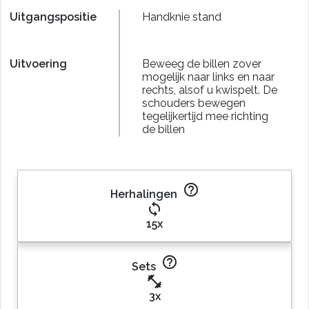
Uitgangspositie
Handknie stand
Uitvoering
Beweeg de billen zover
mogelijk naar links en naar
rechts, alsof u kwispelt. De
schouders bewegen
tegelijkertijd mee richting
de billen
help_outline
Herhalingen
loop
15x
help_outline
Sets
fitness_center
3x