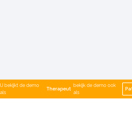
U bekijkt de demo
bekijk de demo ook
Therapeut
Pa
als
als
MijnOefening.nl